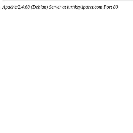
Apache/2.4.68 (Debian) Server at turnkey.ipacct.com Port 80